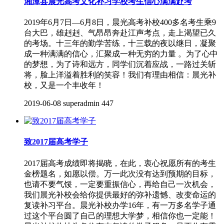
湘潭县晨光高考文化补习学校考生信心满满赴考
2019年6月7日—6月8日，晨光高考补校400多名考生乘9
台大巴，雄赳赳、气昂昂奔赴江声考点，走上渴望已久
的考场。十三年的勤学苦练，十三载的夜以继日，凝聚
成一种满满的信心，汇聚成一种无穷的力量 。为了心中
的梦想，为了诗和远方，同学们沉着应战，一路过关斩
将，脸上洋溢着胜利的笑容！我们有理由相信：晨光补
校，又是一个丰收年！
2019-06-08
superadmin
447
致2017届高考学子
2017届高考成绩即将揭晓，在此，衷心祝愿所有的考生
金榜题名，如愿以偿。万一此次没有达到预期的目标，
也请不要气馁，一定要重振信心，再给自己一次机会，
我们晨光补校会给你提供最好的弥补遗憾、改变命运的
复读补习平台。晨光补校办学16年，有一万多名学子通
过这个平台圆了自己的理想大学梦，相信你也一定能！