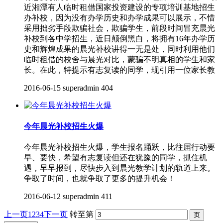
近湘潭有人临时租借国家投资建设的专项培训基地招生
办补校，因为没有办学历史和办学成果可以展示，不惜
采用拙劣手段欺骗社会，欺骗学生，前段时间冒充晨光
补校到各中学招生，近日颠倒黑白，将拥有16年办学历
史和辉煌成果的晨光补校讲得一无是处，同时利用他们
临时租借的校舍与晨光对比，蒙骗不明真相的学生和家
长。在此，特提示有志复读的同学，现引用一位家长教
2016-06-15
superadmin
404
今年晨光补校招生火爆
今年晨光补校招生火爆，学生报名踊跃，比往届行动要
早、要快，希望有志复读但还在犹豫的同学，抓住机
遇，早早报到，尽快步入到晨光教学计划的轨道上来。
争取了时间，也就争取了更多的提升机会！
2016-06-12
superadmin
411
上一页
1
2
3
4
下一页
转至第